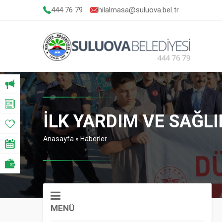
444 76 79
hilalmasa@suluova.bel.tr
İLK YARDIM VE SAĞLI
Anasayfa
»
Haberler
MENÜ