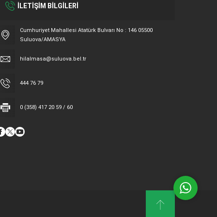
İLETİŞİM BİLGİLERİ
Cumhuriyet Mahallesi Atatürk Bulvarı No : 146 05500
Suluova/AMASYA
hilalmasa@suluova.bel.tr
Hilal Masa
444 76 79
0 (358) 417 20 59 / 60
Cevap Yaz