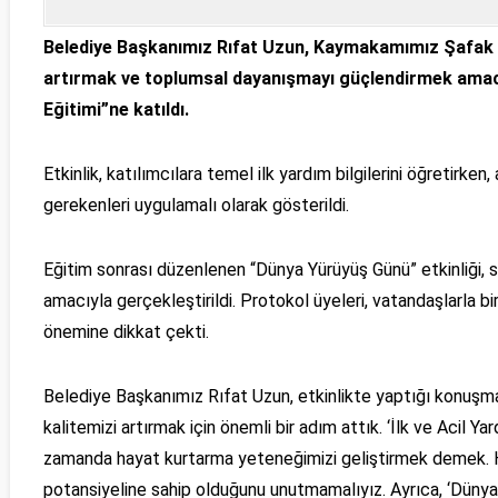
Belediye Başkanımız Rıfat Uzun, Kaymakamımız Şafak Gü
artırmak ve toplumsal dayanışmayı güçlendirmek amacı
Eğitimi”ne katıldı.
Etkinlik, katılımcılara temel ilk yardım bilgilerini öğretirke
gerekenleri uygulamalı olarak gösterildi.
Eğitim sonrası düzenlenen “Dünya Yürüyüş Günü” etkinliği, sa
amacıyla gerçekleştirildi. Protokol üyeleri, vatandaşlarla b
önemine dikkat çekti.
Belediye Başkanımız Rıfat Uzun, etkinlikte yaptığı konuşm
kalitemizi artırmak için önemli bir adım attık. ‘İlk ve Acil Ya
zamanda hayat kurtarma yeteneğimizi geliştirmek demek. He
potansiyeline sahip olduğunu unutmamalıyız. Ayrıca, ‘Dünya