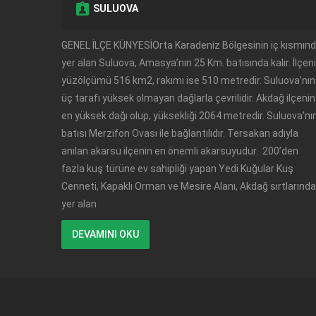
SULUOVA
GENEL İLÇE KÜNYESİOrta Karadeniz Bölgesinin iç kısmın
yer alan Suluova, Amasya’nın 25 Km. batısında kalır. İlçen
yüzölçümü 516 km2, rakımı ise 510 metredir. Suluova’nın
üç tarafı yüksek olmayan dağlarla çevrilidir. Akdağ ilçenin
en yüksek dağı olup, yüksekliği 2064 metredir. Suluova’nı
batısı Merzifon Ovası ile bağlantılıdır. Tersakan adıyla
anılan akarsu ilçenin en önemli akarsuyudur. 200’den
fazla kuş türüne ev sahipliği yapan Yedi Kuğular Kuş
Cenneti, Kapaklı Orman ve Mesire Alanı, Akdağ sırtlarında
yer alan
DEVAMINI OKU