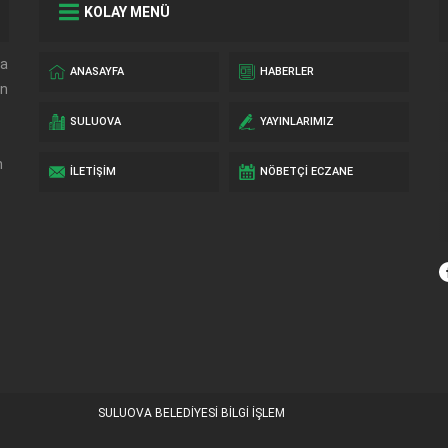
KOLAY MENÜ
da
ANASAYFA
HABERLER
in
SULUOVA
YAYINLARIMIZ
n
İLETIŞIM
NÖBETÇI ECZANE
SULUOVA BELEDİYESİ BİLGİ İŞLEM