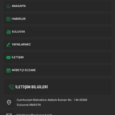
ANASAYFA
HABERLER
SULUOVA
YAYINLARIMIZ
İLETIŞIM
NÖBETÇI ECZANE
İLETİŞİM BİLGİLERİ
Cumhuriyet Mahallesi Atatürk Bulvarı No : 146 05500
Suluova/AMASYA
Hilal Masa