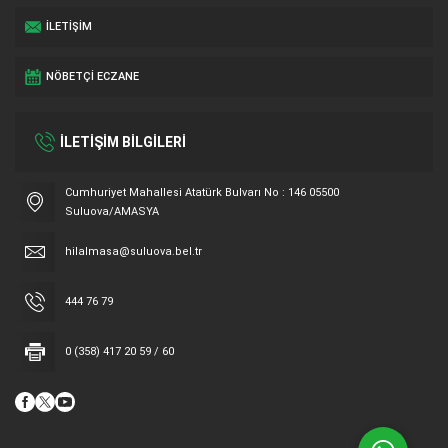
İLETIŞIM
NÖBETÇI ECZANE
İLETİŞİM BİLGİLERİ
Cumhuriyet Mahallesi Atatürk Bulvarı No : 146 05500
Suluova/AMASYA
Hilal Masa
hilalmasa@suluova.bel.tr
444 76 79
0 (358) 417 20 59 / 60
Cevap Yaz