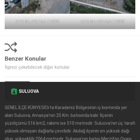
ATIK SU ARITMA TESİSİ
ATIK SU ARITMA TESİSİ
Benzer Konular
İlginizi çekebilecek diğer konular
SULUOVA
GENEL İLÇE KÜNYESİOrta Karadeniz Bölgesinin iç kısmında yer
alan Suluova, Amasya’nın 25 Km. batısında kalır. İlçenin
yüzölçümü 516 km2, rakımı ise 510 metredir. Suluova’nın üç tarafı
yüksek olmayan dağlarla çevrilidir. Akdağ ilçenin en yüksek dağı
olup, yüksekliği 2064 metredir. Suluova’nın batısı Merzifon Ovası