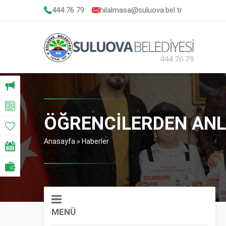
444 76 79
hilalmasa@suluova.bel.tr
ÖĞRENCİLERDEN ANL
Anasayfa
»
Haberler
MENÜ