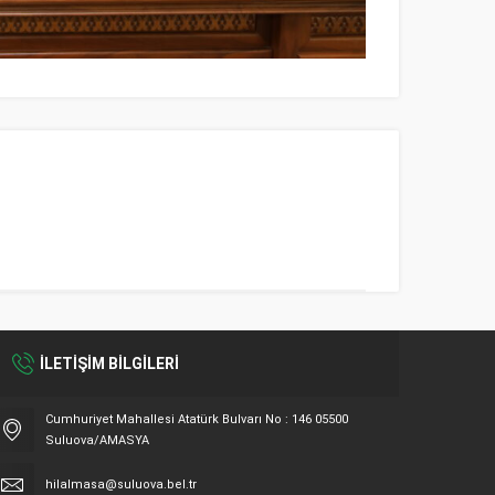
İLETİŞİM BİLGİLERİ
Cumhuriyet Mahallesi Atatürk Bulvarı No : 146 05500
Suluova/AMASYA
hilalmasa@suluova.bel.tr