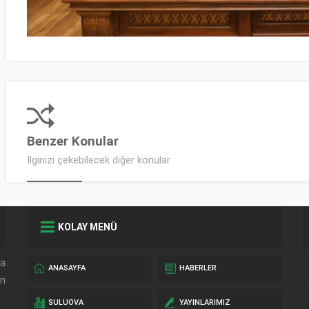
Benzer Konular
İlginizi çekebilecek diğer konular
KOLAY MENÜ
da
ANASAYFA
HABERLER
in
SULUOVA
YAYINLARIMIZ