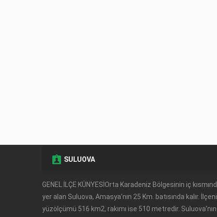
SULUOVA
GENEL İLÇE KÜNYESİOrta Karadeniz Bölgesinin iç kısmın
yer alan Suluova, Amasya’nın 25 Km. batısında kalır. İlçen
yüzölçümü 516 km2, rakımı ise 510 metredir. Suluova’nın