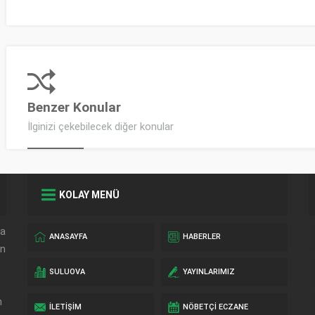
Benzer Konular
İlginizi çekebilecek diğer konular
KOLAY MENÜ
da
ANASAYFA
HABERLER
in
SULUOVA
YAYINLARIMIZ
n
İLETIŞIM
NÖBETÇI ECZANE