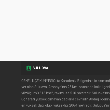
SULUOVA
GENEL İLÇE KÜNYESİOrta Karadeniz Bölgesinin iç kısmın
yer alan Suluova, Amasya’nın 25 Km. batısında kalır. İlçen
yüzölçümü 516 km2, rakımı ise 510 metredir. Suluova’nın
üç tarafı yüksek olmayan dağlarla çevrilidir. Akdağ ilçenin
en yüksek dağı olup, yüksekliği 2064 metredir. Suluova’nı