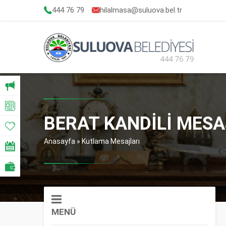
444 76 79
hilalmasa@suluova.bel.tr
BERAT KANDİLİ MESA
Anasayfa
»
Kutlama Mesajları
MENÜ