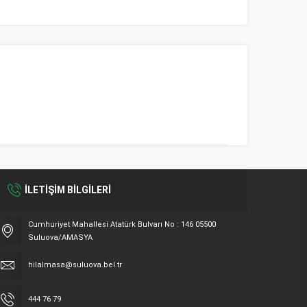
İLETİŞİM BİLGİLERİ
Cumhuriyet Mahallesi Atatürk Bulvarı No : 146 05500
Suluova/AMASYA
hilalmasa@suluova.bel.tr
Hilal Masa
444 76 79