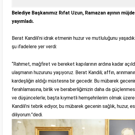
Belediye Başkanımız Rıfat Uzun, Ramazan ayının müjdeci
yayımladı.
Berat Kandili’ni idrak etmenin huzur ve mutluluğunu yaşadık
şu ifadelere yer verdi:
“Rahmet, mağfiret ve bereket kapılarının ardına kadar açıld
ulaşmanın huzurunu yaşıyoruz. Berat Kandili; affın, arınmanın,
kardeşliğin aldığı müstesna bir gecedir. Bu mübarek gecenin
ferahlamasına, birlik ve beraberliğimizin daha da güçlenme
ve düşüncelerle; başta kıymetli hemşehrilerim olmak üzere 
Kandili’ni tebrik ediyor, bu mübarek gecenin sağlık, huzur, e
diliyorum.”dedi.