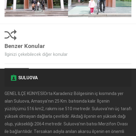
Benzer Konular
İlginizi çekebilecek diğer konular
SULUOVA
GENEL İLÇE KÜNYESİOrta Karadeniz Bölgesinin iç kısmında yer
alan Suluova, Amasya’nın 25 Km. batısında kalır. İlçenin
yüzölçümü 516 km2, rakımı ise 510 metredir. Suluova’nın üç tarafı
yüksek olmayan dağlarla çevrilidir. Akdağ ilçenin en yüksek dağı
olup, yüksekliği 2064 metredir. Suluova’nın batısı Merzifon Ovası
ile bağlantılıdır. Tersakan adıyla anılan akarsu ilçenin en önemli