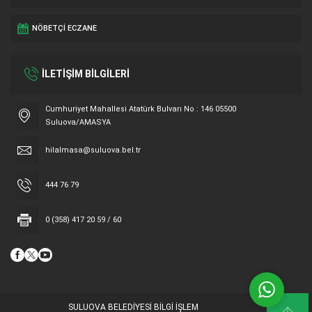
NÖBETÇI ECZANE
İLETİŞİM BİLGİLERİ
Cumhuriyet Mahallesi Atatürk Bulvarı No : 146 05500
Suluova/AMASYA
Hilal Masa
hilalmasa@suluova.bel.tr
444 76 79
0 (358) 417 20 59 / 60
Cevap Yaz
SULUOVA BELEDİYESİ BİLGİ İŞLEM